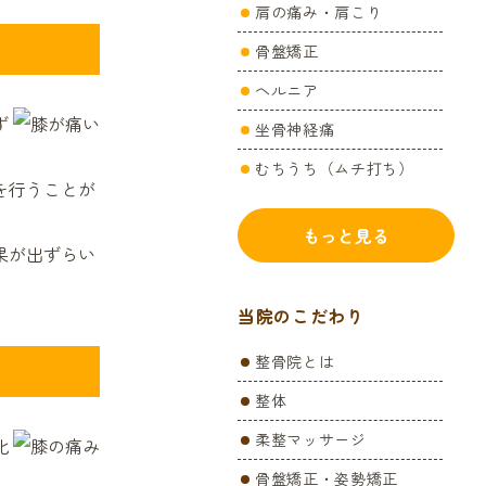
肩の痛み・肩こり
骨盤矯正
ヘルニア
ず
坐骨神経痛
むちうち（ムチ打ち）
を行うことが
頭痛
もっと見る
身体のゆがみ
果が出ずらい
肘の施術
当院のこだわり
膝の治療
整骨院とは
交通事故Q&A
整体
手首の痛み
柔整マッサージ
股関節痛
化
骨盤矯正・姿勢矯正
四十肩・五十肩