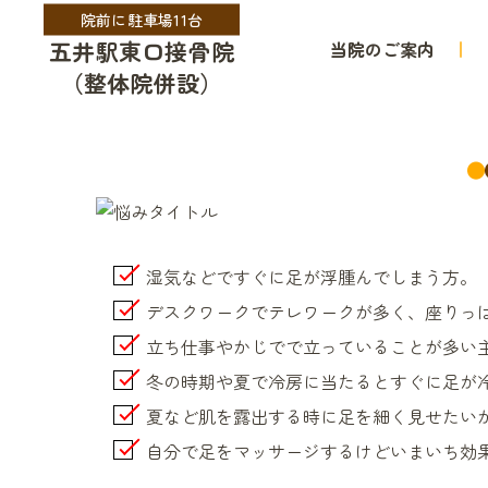
院前に駐車場11台
五井駅東口接骨院
当院のご案内
（整体院併設）
湿気などですぐに足が浮腫んでしまう方。
デスクワークでテレワークが多く、座りっ
立ち仕事やかじでで立っていることが多い
冬の時期や夏で冷房に当たるとすぐに足が
夏など肌を露出する時に足を細く見せたい
自分で足をマッサージするけどいまいち効