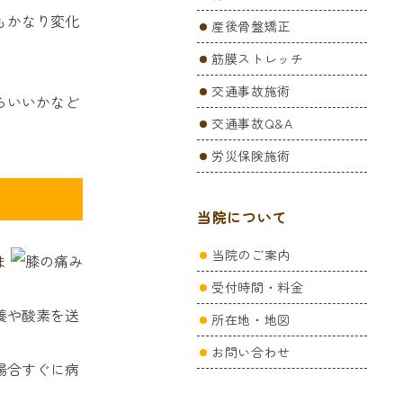
もかなり変化
産後骨盤矯正
腰痛・ぎっくり腰
筋膜ストレッチ
テニス肘
交通事故施術
胸郭出口症候群
らいいかなど
交通事故Q&A
子供整体
労災保険施術
整骨院と整体院の違い
足底腱膜炎
当院について
野球肩・野球肘
産後骨盤矯正
当院のご案内
ま
脊柱管狭窄症
受付時間・料金
養や酸素を送
スポーツ傷害
所在地・地図
手根管症候群
お問い合わせ
場合すぐに病
めまい