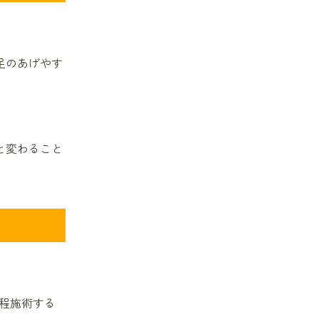
片頭痛
スポーツ障害
足のあげやす
肉離れ
眼精疲労
顎関節症
と変わること
オスグッド
ばね指
ストレートネック
血行状態チェック
冷え性
腸腰筋チェック
程施術する
腱鞘炎