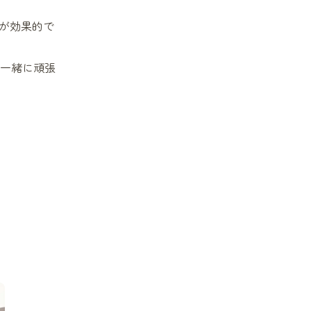
骨盤の歪み
が効果的で
首の痛み・首コリ
と一緒に頑張