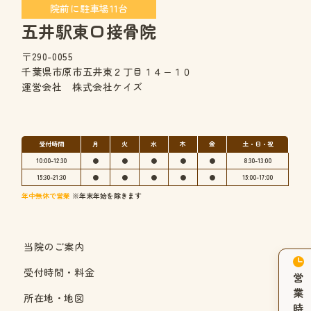
院前に駐車場11台
五井駅東口接骨院
〒290-0055
千葉県市原市五井東２丁目１４−１０
運営会社 株式会社ケイズ
受付時間
月
火
水
木
金
土・日・祝
10:00-12:30
●
●
●
●
●
8:30-13:00
15:30-21:30
●
●
●
●
●
15:00-17:00
年中無休で営業
※年末年始を除きます
当院のご案内
受付時間・料金
営
業
所在地・地図
時