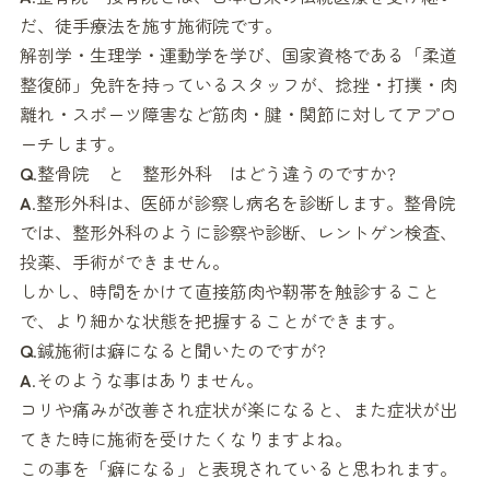
だ、徒手療法を施す施術院です。
解剖学・生理学・運動学を学び、国家資格である「柔道
整復師」免許を持っているスタッフが、捻挫・打撲・肉
離れ・スポーツ障害など筋肉・腱・関節に対してアプロ
ーチします。
Q
.整骨院 と 整形外科 はどう違うのですか?
A
.整形外科は、医師が診察し病名を診断します。整骨院
では、整形外科のように診察や診断、レントゲン検査、
投薬、手術ができません。
しかし、時間をかけて直接筋肉や靭帯を触診すること
で、より細かな状態を把握することができます。
Q
.鍼施術は癖になると聞いたのですが?
A
.そのような事はありません。
コリや痛みが改善され症状が楽になると、また症状が出
てきた時に施術を受けたくなりますよね。
この事を「癖になる」と表現されていると思われます。