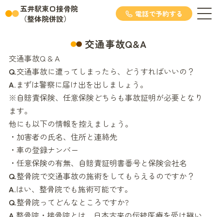
五井駅東口接骨院
電話で予約する
（整体院併設）
交通事故Q&A
交通事故Q & A
Q
.交通事故に遭ってしまったら、どうすればいいの？
A
.まずは警察に届け出を出しましょう。
※自賠責保険、任意保険どちらも事故証明が必要となり
ます。
他にも以下の情報を控えましょう。
・加害者の氏名、住所と連絡先
・車の登録ナンバー
・任意保険の有無、自賠責証明書番号と保険会社名
Q
.整骨院で交通事故の施術をしてもらえるのですか？
A
.はい、整骨院でも施術可能です。
Q
.整骨院ってどんなところですか?
A
.整骨院・接骨院とは、日本古来の伝統医療を受け継い