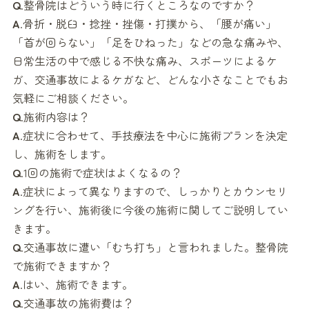
Q
.整骨院はどういう時に行くところなのですか？
A
.骨折・脱臼・捻挫・挫傷・打撲から、「腰が痛い」
「首が回らない」「足をひねった」などの急な痛みや、
日常生活の中で感じる不快な痛み、スポーツによるケ
ガ、交通事故によるケガなど、どんな小さなことでもお
気軽にご相談ください。
Q
.施術内容は？
A
.症状に合わせて、手技療法を中心に施術プランを決定
し、施術をします。
Q
.1回の施術で症状はよくなるの？
A
.症状によって異なりますので、しっかりとカウンセリ
ングを行い、施術後に今後の施術に関してご説明してい
きます。
Q
.交通事故に遭い「むち打ち」と言われました。整骨院
で施術できますか？
A
.はい、施術できます。
Q
.交通事故の施術費は？