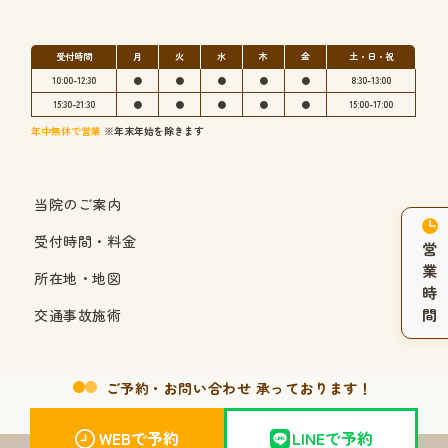
受付時間
月
火
水
木
金
土・日・祝
10:00-12:30
●
●
●
●
●
8:30-13:00
15:30-21:30
●
●
●
●
●
15:00-17:00
年中無休で営業
※年末年始を除きます
当院のご案内
受付時間・料金
営
業
所在地・地図
時
間
交通事故施術
ご予約・お問い合わせ 承っております！
WEBで予約
LINEで予約