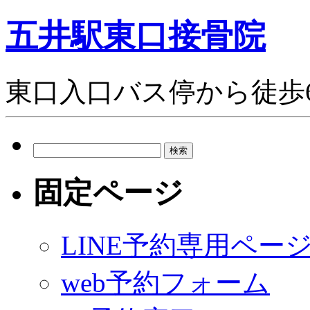
五井駅東口接骨院
東口入口バス停から徒歩
検
索:
固定ページ
LINE予約専用ペー
web予約フォーム