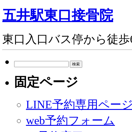
五井駅東口接骨院
東口入口バス停から徒歩
検
索:
固定ページ
LINE予約専用ペー
web予約フォーム