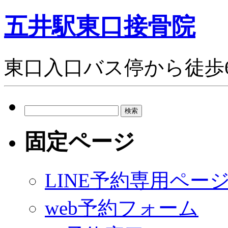
五井駅東口接骨院
東口入口バス停から徒歩
検
索:
固定ページ
LINE予約専用ペー
web予約フォーム